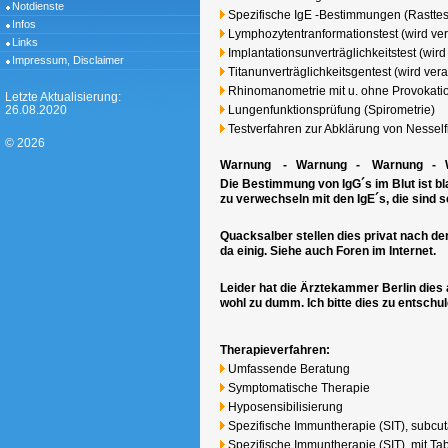
Notdienste
Spezifische IgE -Bestimmungen (Rasttest
Infos
Lymphozytentranformationstest (wird ver
Links
Implantationsunverträglichkeitstest (wird
Impressum, Disclaimer
Titanunverträglichkeitsgentest (wird vera
Rhinomanometrie mit u. ohne Provokati
Letzte Aktualisierung:
Lungenfunktionsprüfung (Spirometrie)
26.08.2020
Testverfahren zur Abklärung von Nessel
© 2026
Warnung - Warnung - Warnung - 
Die Bestimmung von IgG´s im Blut ist bl
zu verwechseln mit den IgE´s, die sind s
Quacksalber stellen dies privat nach d
da einig. Siehe auch Foren im Internet.
Leider hat die Ärztekammer Berlin dies 
wohl zu dumm. Ich bitte dies zu entschul
Therapieverfahren:
Umfassende Beratung
Symptomatische Therapie
Hyposensibilisierung
Spezifische Immuntherapie (SIT), subcu
Spezifische Immuntherapie (SIT), mit Ta