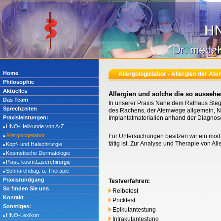
Home
Allergologielabor - Allergien der A
Philosophie
Aktuelles
Allergien und solche die so aussehe
Das Team
In unserer Praxis Nahe dem Rathaus Stegl
Sprechzeiten
des Rachens, der Atemwege allgemein, Nes
Praxisleistungen:
Implantatmaterialien anhand der Diagnose
HNO-Heilkunde von A-Z
Allergologielabor
Für Untersuchungen besitzen wir ein moder
tätig ist. Zur Analyse und Therapie von A
Kopf- und Halschirurgie
Kosmetische Dermatologie
Plast.-kosm.Laserchirurgie
Schnarchdiag. u. Therapie
Praxisrundgang
Testverfahren:
So finden Sie uns
Reibetest
Kontakt
Pricktest
Sonstiges:
Epikutantestung
HNO-Lexikon
Intrakutantestung