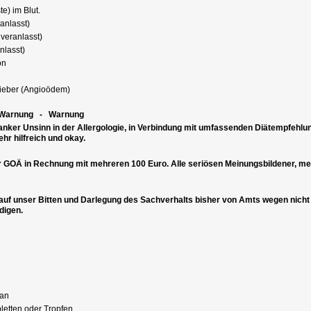
e) im Blut.
anlasst)
 veranlasst)
nlasst)
on
fieber (Angioödem)
Warnung - Warnung
anker Unsinn in der Allergologie, in Verbindung mit umfassenden Diätempfehlun
ehr hilfreich und okay.
er GOÄ in Rechnung mit mehreren 100 Euro. Alle seriösen Meinungsbildener, mei
auf unser Bitten und Darlegung des Sachverhalts bisher von Amts wegen nicht 
digen.
tan
bletten oder Tropfen