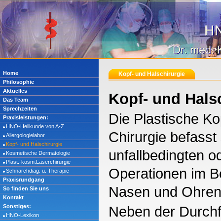
Home
Kopf- und Halschirurgie
Philosophie
Aktuelles
Kopf- und Hals
Das Team
Sprechzeiten
Die Plastische Ko
Praxisleistungen:
HNO-Heilkunde von A-Z
Chirurgie befasst 
Allergologielabor
Kopf- und Halschirurgie
unfallbedingten o
Kosmetische Dermatologie
Plast.-kosm.Laserchirurgie
Operationen im B
Schnarchdiag. u. Therapie
Praxisrundgang
Nasen und Ohren
So finden Sie uns
Kontakt
Sonstiges:
Neben der Durch
HNO-Lexikon