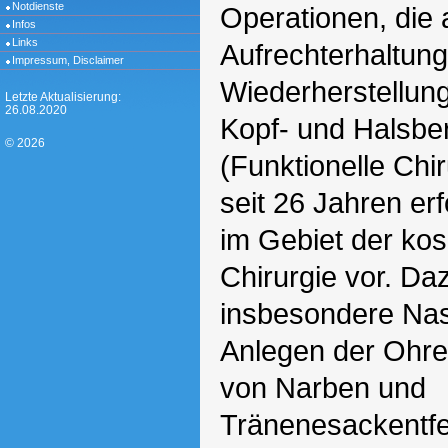
Notdienste
Operationen, die a
Infos
Links
Aufrechterhaltun
Impressum, Disclaimer
Wiederherstellun
Letzte Aktualisierung:
26.08.2020
Kopf- und Halsbe
© 2026
(Funktionelle Chi
seit 26 Jahren er
im Gebiet der kos
Chirurgie vor. Da
insbesondere Nas
Anlegen der Ohre
von Narben und
Tränenesackentf